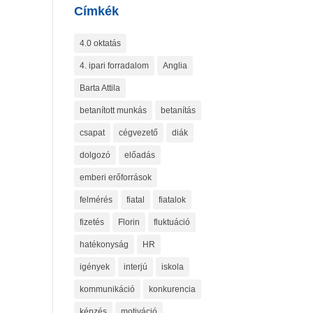
Címkék
4.0 oktatás
4. ipari forradalom
Anglia
Barta Attila
betanított munkás
betanítás
csapat
cégvezető
diák
dolgozó
előadás
emberi erőforrások
felmérés
fiatal
fiatalok
fizetés
Florin
fluktuáció
hatékonyság
HR
igények
interjú
iskola
kommunikáció
konkurencia
képzés
motiváció