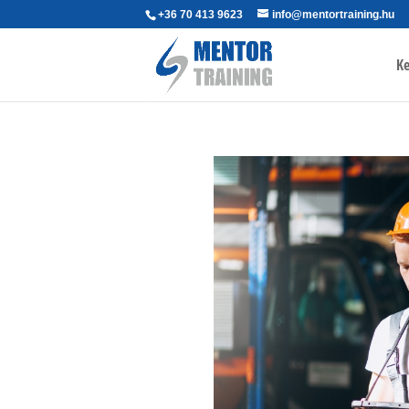
+36 70 413 9623
info@mentortraining.hu
Ke