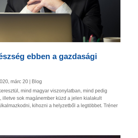
észség ebben a gazdasági
020, márc 20
|
Blog
resztül, mind magyar viszonylatban, mind pedig
, illetve sok magánember küzd a jelen kialakult
 alkalmazkodni, kihozni a helyzetből a legtöbbet. Tréner