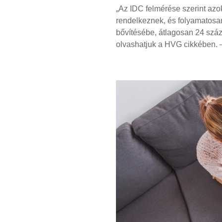
„Az IDC felmérése szerint azok
rendelkeznek, és folyamatosa
bővítésébe, átlagosan 24 szá
olvashatjuk a HVG cikkében. –