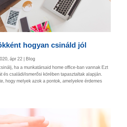
ökként hogyan csináld jól
020, ápr 22
|
Blog
sinálj, ha a munkatársaid home office-ban vannak Ezt
ját és családi/ismerősi körében tapasztaltak alapján.
te, hogy melyek azok a pontok, amelyekre érdemes