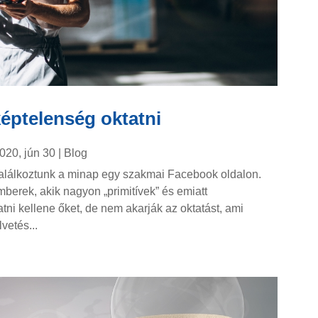
képtelenség oktatni
020, jún 30
|
Blog
alálkoztunk a minap egy szakmai Facebook oldalon.
berek, akik nagyon „primitívek” és emiatt
atni kellene őket, de nem akarják az oktatást, ami
vetés...