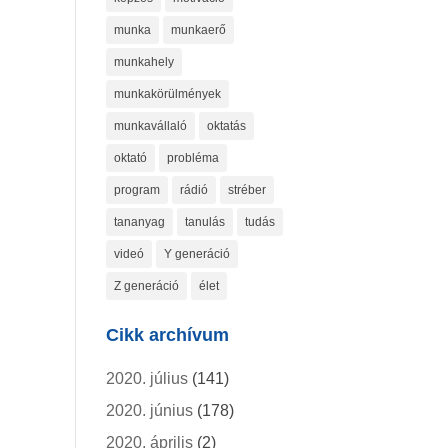
munka
munkaerő
munkahely
munkakörülmények
munkavállaló
oktatás
oktató
probléma
program
rádió
stréber
tananyag
tanulás
tudás
videó
Y generáció
Z generáció
élet
Cikk archívum
2020. július
(141)
2020. június
(178)
2020. április
(2)