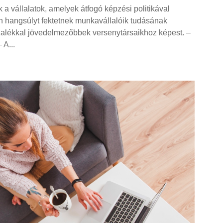
 a vállalatok, amelyek átfogó képzési politikával
n hangsúlyt fektetnek munkavállalóik tudásának
zalékkal jövedelmezőbbek versenytársaikhoz képest. –
 A...