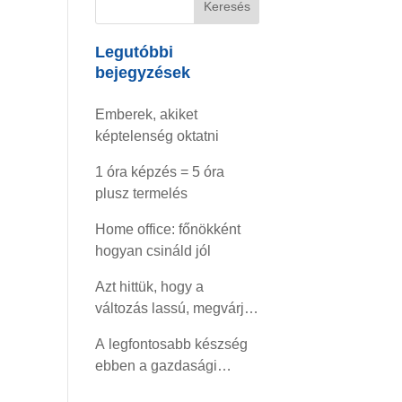
Legutóbbi
bejegyzések
Emberek, akiket
képtelenség oktatni
1 óra képzés = 5 óra
plusz termelés
Home office: főnökként
hogyan csináld jól
Azt hittük, hogy a
változás lassú, megvárja,
amíg felocsúdunk
A legfontosabb készség
ebben a gazdasági
helyzetben