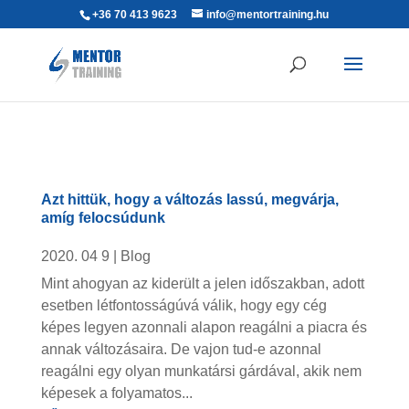
+36 70 413 9623
info@mentortraining.hu
Azt hittük, hogy a változás lassú, megvárja,
amíg felocsúdunk
2020. 04 9
|
Blog
Mint ahogyan az kiderült a jelen időszakban, adott
esetben létfontosságúvá válik, hogy egy cég
képes legyen azonnali alapon reagálni a piacra és
annak változásaira. De vajon tud-e azonnal
reagálni egy olyan munkatársi gárdával, akik nem
képesek a folyamatos...