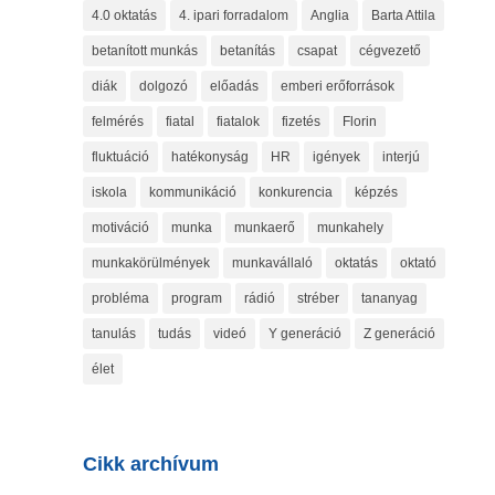
4.0 oktatás
4. ipari forradalom
Anglia
Barta Attila
betanított munkás
betanítás
csapat
cégvezető
diák
dolgozó
előadás
emberi erőforrások
felmérés
fiatal
fiatalok
fizetés
Florin
fluktuáció
hatékonyság
HR
igények
interjú
iskola
kommunikáció
konkurencia
képzés
motiváció
munka
munkaerő
munkahely
munkakörülmények
munkavállaló
oktatás
oktató
probléma
program
rádió
stréber
tananyag
tanulás
tudás
videó
Y generáció
Z generáció
élet
Cikk archívum