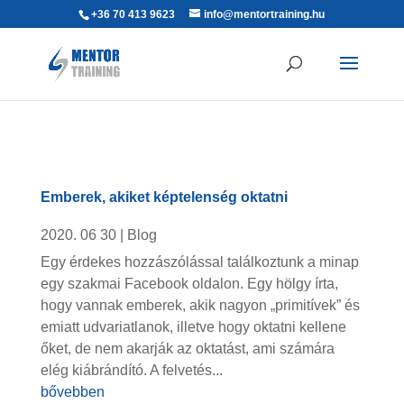
+36 70 413 9623
info@mentortraining.hu
Emberek, akiket képtelenség oktatni
2020. 06 30
|
Blog
Egy érdekes hozzászólással találkoztunk a minap
egy szakmai Facebook oldalon. Egy hölgy írta,
hogy vannak emberek, akik nagyon „primitívek” és
emiatt udvariatlanok, illetve hogy oktatni kellene
őket, de nem akarják az oktatást, ami számára
elég kiábrándító. A felvetés...
bővebben