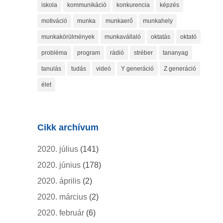
iskola
kommunikáció
konkurencia
képzés
motiváció
munka
munkaerő
munkahely
munkakörülmények
munkavállaló
oktatás
oktató
probléma
program
rádió
stréber
tananyag
tanulás
tudás
videó
Y generáció
Z generáció
élet
Cikk archívum
2020. július
(141)
2020. június
(178)
2020. április
(2)
2020. március
(2)
2020. február
(6)