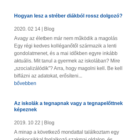
Hogyan lesz a stréber diákból rossz dolgozó?
2020. 02 14
|
Blog
Avagy az életben már nem működik a magolás
Egy régi kedves kolléganőtől származik a lenti
gondolatmenet, és a mai időkben egyre inkább
aktuális. Mit tanul a gyermek az iskolában? Mire
„szocializálódik”? Arra, hogy magolni kell. Be kell
biflázni az adatokat, erősíteni...
bővebben
Az iskolák a tegnapnak vagy a tegnapelőttnek
képeznek
2019. 10 22
|
Blog
A minap a következő mondattal találkoztam egy
gépkocsikkal foglalkozó szakmai oldalon, és