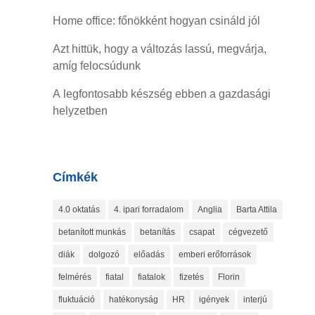
Home office: főnökként hogyan csináld jól
Azt hittük, hogy a változás lassú, megvárja,
amíg felocsúdunk
A legfontosabb készség ebben a gazdasági
helyzetben
Címkék
4.0 oktatás
4. ipari forradalom
Anglia
Barta Attila
betanított munkás
betanítás
csapat
cégvezető
diák
dolgozó
előadás
emberi erőforrások
felmérés
fiatal
fiatalok
fizetés
Florin
fluktuáció
hatékonyság
HR
igények
interjú