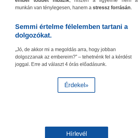
ember többet hibázik
, hiszen a figyelme nem a
munkán van ténylegesen, hanem a
stressz
forrásán
.
Semmi értelme félelemben tartani a
dolgozókat.
„Jó, de akkor mi a megoldás arra, hogy jobban
dolgozzanak az embereim?” – tehetnénk fel a kérdést
joggal. Erre ad választ 4 órás előadásunk.
Érdekel»
Hírlevél