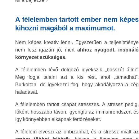
Mi a baj ezzel?
A félelemben tartott ember nem képes
kihozni magából a maximumot
.
Nem képes kreatív lenni. Egyszerűen a teljesítménye
nem lesz igazán jó, mert
ahhoz nyugodt, inspiráló
környezet szükséges
.
A félelemben lévő dolgozó igyekszik „bosszút állni”.
Meg fogja találni azt a kis rést, ahol „támadhat”.
Burkoltan, de igyekezni fog, hogy akadályozza a cég
haladását.
A félelemben tartott csapat stresszes. A stressz pedig,
főként hosszabb távon, gyengíti az immunrendszert és
így könnyebben elkapnak fertőzéseket.
A félelem elveszi az önbizalmat, és a stressz miatt
az