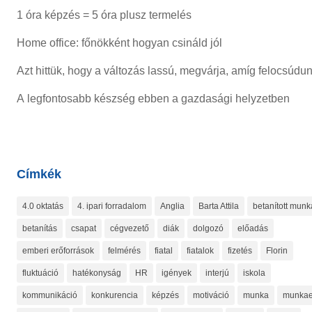
1 óra képzés = 5 óra plusz termelés
Home office: főnökként hogyan csináld jól
Azt hittük, hogy a változás lassú, megvárja, amíg felocsúdu
A legfontosabb készség ebben a gazdasági helyzetben
Címkék
4.0 oktatás
4. ipari forradalom
Anglia
Barta Attila
betanított munk
betanítás
csapat
cégvezető
diák
dolgozó
előadás
emberi erőforrások
felmérés
fiatal
fiatalok
fizetés
Florin
fluktuáció
hatékonyság
HR
igények
interjú
iskola
kommunikáció
konkurencia
képzés
motiváció
munka
munkae