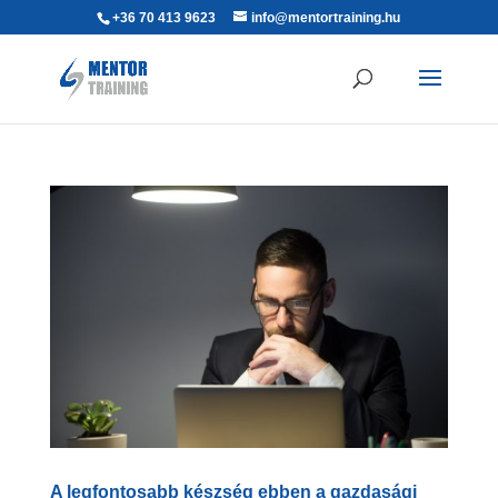
+36 70 413 9623
info@mentortraining.hu
A legfontosabb készség ebben a gazdasági