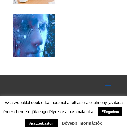
Ez a weboldal cookie-kat használ a felhasználói élmény javítása
érdekében. Kérjük engedélyezze a használatukat.
Elfogadom
Bővebb információk
Visszautasítom
© 2020 – Mentor Training Kft. – Minden jog fenntartva!