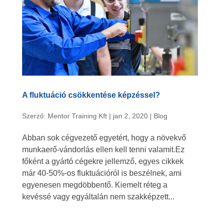
A fluktuáció csökkentése képzéssel?
Szerző:
Mentor Training Kft
|
jan 2, 2020
|
Blog
Abban sok cégvezető egyetért, hogy a növekvő
munkaerő-vándorlás ellen kell tenni valamit.Ez
főként a gyártó cégekre jellemző, egyes cikkek
már 40-50%-os fluktuációról is beszélnek, ami
egyenesen megdöbbentő. Kiemelt réteg a
kevéssé vagy egyáltalán nem szakképzett...