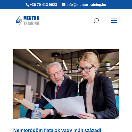
+36 70 413 9623
info@mentortraining.hu
Nemtörődöm fiatalok vagy múlt századi