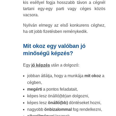
kis eséllyel fogja hosszabb távon a cégnél
tartani egy-egy parti vagy céges közös
vacsora.
Nyilván elmegy az első konkurens céghez,
ha ott jobb fizetésben reménykedik.
Mit okoz egy valóban jó
minőségű képzés?
Egy
jó képzés
után a dolgozó:
jobban átlátja, hogy a munkája
mit
okoz
a
cégben,
megérti
a pontos feladatait,
képes lesz önálló(bb)an dolgozni,
képes lesz
önálló(bb)
döntéseket hozni,
nagyobb
önbizalommal
fog rendelkezni,