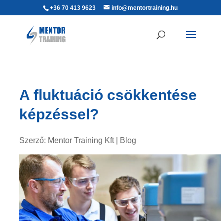
+36 70 413 9623
info@mentortraining.hu
A fluktuáció csökkentése
képzéssel?
Szerző:
Mentor Training Kft
|
Blog