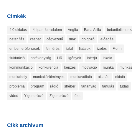
Címkék
4.0 oktatás
4. ipari forradalom
Anglia
Barta Attila
betanított munk
betanítás
csapat
cégvezető
diák
dolgozó
előadás
emberi erőforrások
felmérés
fiatal
fiatalok
fizetés
Florin
fluktuáció
hatékonyság
HR
igények
interjú
iskola
kommunikáció
konkurencia
képzés
motiváció
munka
munkae
munkahely
munkakörülmények
munkavállaló
oktatás
oktató
probléma
program
rádió
stréber
tananyag
tanulás
tudás
videó
Y generáció
Z generáció
élet
Cikk archívum