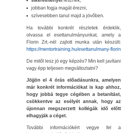
sikerélményei
lesznek,
jobban fogja magát érezni,
szívesebben tanul majd a jövőben.
Ha további konkrét részletek érdeklik,
olvassa el esettanulmányunkat, amely a
Florin Zrt.-nél zajlott munka után készült:
https://mentortraining.hu/esettanulmany-florin
De mitől lesz jó egy képzés? Min kell javítani
vagy épp teljesen megváltoztatni?
Jöjjön el 4 órás előadásunkra, amelyen
már konkrét információkat is kap ahhoz,
hogy jobbá tegye cégében a betanítást,
csökkentve az esélyét annak, hogy az
újonnan megszerzett kollégák idő előtt
elhagyják a céget.
További információkért vegye fel a