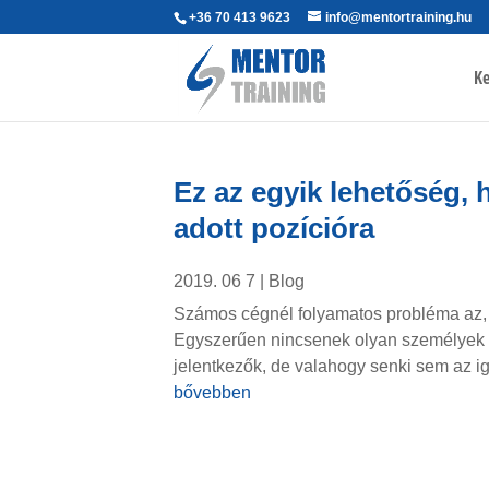
+36 70 413 9623
info@mentortraining.hu
Ke
Ez az egyik lehetőség, 
adott pozícióra
2019. 06 7
|
Blog
Számos cégnél folyamatos probléma az, h
Egyszerűen nincsenek olyan személyek a 
jelentkezők, de valahogy senki sem az iga
bővebben