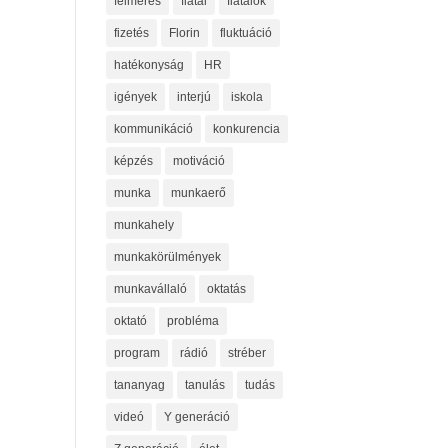
felmérés
fiatal
fiatalok
fizetés
Florin
fluktuáció
hatékonyság
HR
igények
interjú
iskola
kommunikáció
konkurencia
képzés
motiváció
munka
munkaerő
munkahely
munkakörülmények
munkavállaló
oktatás
oktató
probléma
program
rádió
stréber
tananyag
tanulás
tudás
videó
Y generáció