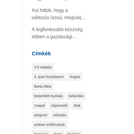
Azt hittük, hogy a
változás lassú, megvárja,
amíg felocsúdunk
A legfontosabb készség
ebben a gazdasági
helyzetben
Címkék
4.0 oktatás
4. ipari forradalom
Anglia
Barta Attila
betanított munkás
betanítás
csapat
cégvezető
diák
dolgozó
előadás
emberi erőforrások