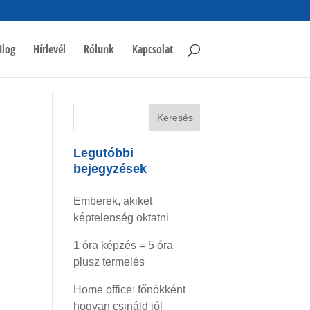
Blog
Hírlevél
Rólunk
Kapcsolat
Legutóbbi
bejegyzések
Emberek, akiket
képtelenség oktatni
1 óra képzés = 5 óra
plusz termelés
Home office: főnökként
hogyan csináld jól