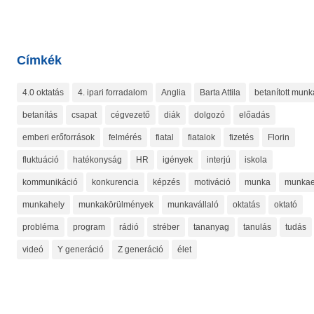
Címkék
4.0 oktatás
4. ipari forradalom
Anglia
Barta Attila
betanított munk
betanítás
csapat
cégvezető
diák
dolgozó
előadás
emberi erőforrások
felmérés
fiatal
fiatalok
fizetés
Florin
fluktuáció
hatékonyság
HR
igények
interjú
iskola
kommunikáció
konkurencia
képzés
motiváció
munka
munkae
munkahely
munkakörülmények
munkavállaló
oktatás
oktató
probléma
program
rádió
stréber
tananyag
tanulás
tudás
videó
Y generáció
Z generáció
élet