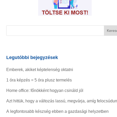
Legutóbbi bejegyzések
Emberek, akiket képtelenség oktatni
1 óra képzés = 5 óra plusz termelés
Home office: főnökként hogyan csináld jól
Azt hittük, hogy a változás lassú, megvárja, amíg felocsúdu
A legfontosabb készség ebben a gazdasági helyzetben