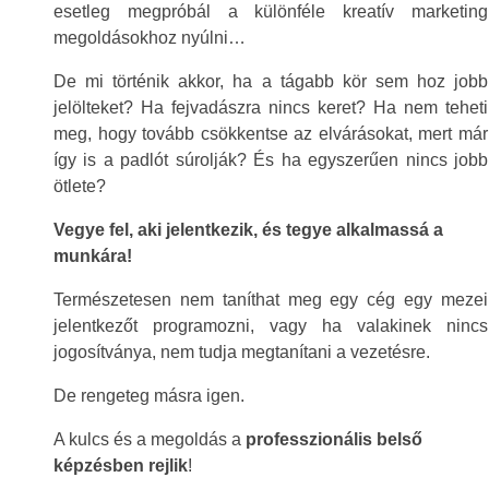
esetleg megpróbál a különféle kreatív marketing
megoldásokhoz nyúlni…
De mi történik akkor, ha a tágabb kör sem hoz jobb
jelölteket? Ha fejvadászra nincs keret? Ha nem teheti
meg, hogy tovább csökkentse az elvárásokat, mert már
így is a padlót súrolják? És ha egyszerűen nincs jobb
ötlete?
Vegye fel, aki jelentkezik, és tegye alkalmassá a
munkára!
Természetesen nem taníthat meg egy cég egy mezei
jelentkezőt programozni, vagy ha valakinek nincs
jogosítványa, nem tudja megtanítani a vezetésre.
De rengeteg másra igen.
A kulcs és a megoldás a
professzionális belső
képzésben rejlik
!