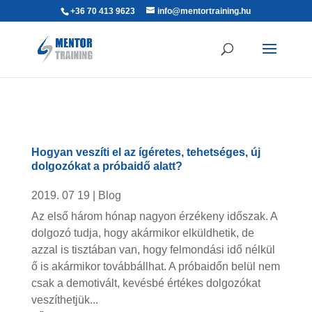
+36 70 413 9623
info@mentortraining.hu
Hogyan veszíti el az ígéretes, tehetséges, új
dolgozókat a próbaidő alatt?
2019. 07 19
|
Blog
Az első három hónap nagyon érzékeny időszak. A
dolgozó tudja, hogy akármikor elküldhetik, de
azzal is tisztában van, hogy felmondási idő nélkül
ő is akármikor továbbállhat. A próbaidőn belül nem
csak a demotivált, kevésbé értékes dolgozókat
veszíthetjük...