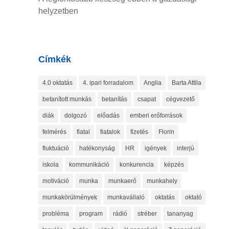
helyzetben
Címkék
4.0 oktatás
4. ipari forradalom
Anglia
Barta Attila
betanított munkás
betanítás
csapat
cégvezető
diák
dolgozó
előadás
emberi erőforrások
felmérés
fiatal
fiatalok
fizetés
Florin
fluktuáció
hatékonyság
HR
igények
interjú
iskola
kommunikáció
konkurencia
képzés
motiváció
munka
munkaerő
munkahely
munkakörülmények
munkavállaló
oktatás
oktató
probléma
program
rádió
stréber
tananyag