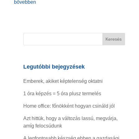
bővebben
Legutóbbi bejegyzések
Emberek, akiket képtelenség oktatni
1 óra képzés = 5 óra plusz termelés
Home office: főnökként hogyan csináld jól
Azt hittük, hogy a változás lassú, megvárja,
amíg felocsúdunk
A legfontosabb készség ebben a gazdasági