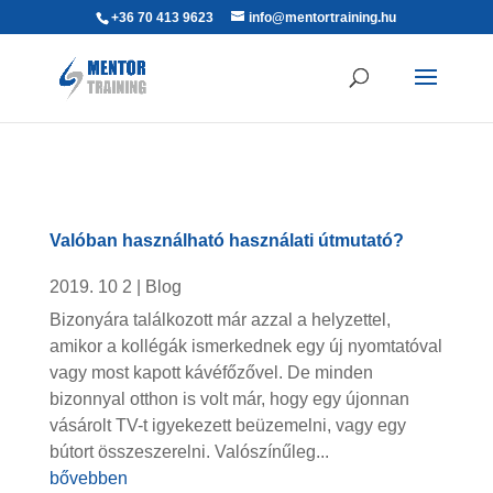
+36 70 413 9623
info@mentortraining.hu
Valóban használható használati útmutató?
2019. 10 2
|
Blog
Bizonyára találkozott már azzal a helyzettel,
amikor a kollégák ismerkednek egy új nyomtatóval
vagy most kapott kávéfőzővel. De minden
bizonnyal otthon is volt már, hogy egy újonnan
vásárolt TV-t igyekezett beüzemelni, vagy egy
bútort összeszerelni. Valószínűleg...
bővebben