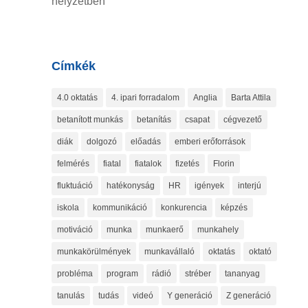
helyzetben
Címkék
4.0 oktatás
4. ipari forradalom
Anglia
Barta Attila
betanított munkás
betanítás
csapat
cégvezető
diák
dolgozó
előadás
emberi erőforrások
felmérés
fiatal
fiatalok
fizetés
Florin
fluktuáció
hatékonyság
HR
igények
interjú
iskola
kommunikáció
konkurencia
képzés
motiváció
munka
munkaerő
munkahely
munkakörülmények
munkavállaló
oktatás
oktató
probléma
program
rádió
stréber
tananyag
tanulás
tudás
videó
Y generáció
Z generáció