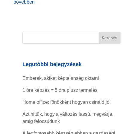
bővebben
Legutóbbi bejegyzések
Emberek, akiket képtelenség oktatni
1 óra képzés = 5 óra plusz termelés
Home office: főnökként hogyan csináld jól
Azt hittük, hogy a változás lassú, megvárja,
amíg felocsúdunk
A legfontosabb készség ebben a gazdasági