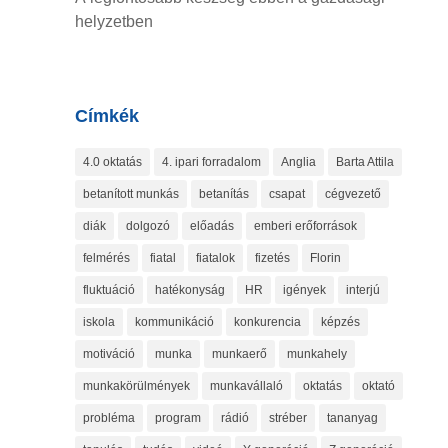
helyzetben
Címkék
4.0 oktatás
4. ipari forradalom
Anglia
Barta Attila
betanított munkás
betanítás
csapat
cégvezető
diák
dolgozó
előadás
emberi erőforrások
felmérés
fiatal
fiatalok
fizetés
Florin
fluktuáció
hatékonyság
HR
igények
interjú
iskola
kommunikáció
konkurencia
képzés
motiváció
munka
munkaerő
munkahely
munkakörülmények
munkavállaló
oktatás
oktató
probléma
program
rádió
stréber
tananyag