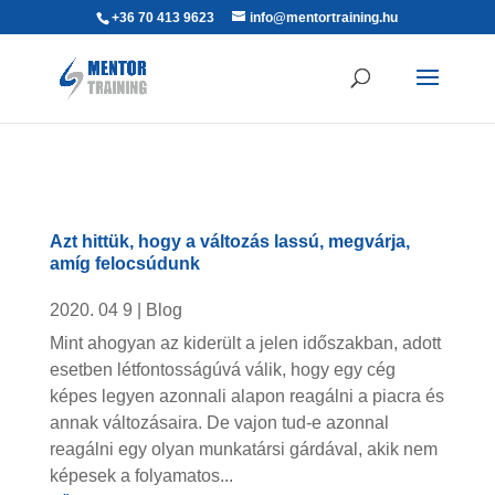
+36 70 413 9623
info@mentortraining.hu
Azt hittük, hogy a változás lassú, megvárja,
amíg felocsúdunk
2020. 04 9
|
Blog
Mint ahogyan az kiderült a jelen időszakban, adott
esetben létfontosságúvá válik, hogy egy cég
képes legyen azonnali alapon reagálni a piacra és
annak változásaira. De vajon tud-e azonnal
reagálni egy olyan munkatársi gárdával, akik nem
képesek a folyamatos...