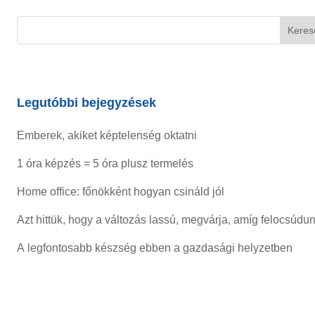
Legutóbbi bejegyzések
Emberek, akiket képtelenség oktatni
1 óra képzés = 5 óra plusz termelés
Home office: főnökként hogyan csináld jól
Azt hittük, hogy a változás lassú, megvárja, amíg felocsúdu
A legfontosabb készség ebben a gazdasági helyzetben