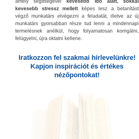
amely segítségével
kevesebb idő alatt, sokkal
kevesebb stressz mellett
képes lesz a betanítást
végző munkatárs elvégezni a feladatát, illetve az új
munkatárs gyorsabban része tud lenni a mindennapi
termelésnek anélkül, hogy folyamatosan korrigálni,
felügyelni, újra oktatni kellene.
Iratkozzon fel szakmai hírlevelünkre!
Kapjon inspirációt és értékes
nézőpontokat!