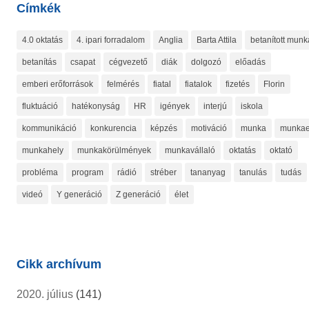
Címkék
4.0 oktatás
4. ipari forradalom
Anglia
Barta Attila
betanított munk
betanítás
csapat
cégvezető
diák
dolgozó
előadás
emberi erőforrások
felmérés
fiatal
fiatalok
fizetés
Florin
fluktuáció
hatékonyság
HR
igények
interjú
iskola
kommunikáció
konkurencia
képzés
motiváció
munka
munkae
munkahely
munkakörülmények
munkavállaló
oktatás
oktató
probléma
program
rádió
stréber
tananyag
tanulás
tudás
videó
Y generáció
Z generáció
élet
Cikk archívum
2020. július
(141)