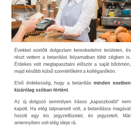
Évekkel ezelőtt dolgoztam kereskedelmi területen, és
részt vettem a betanítási folyamatban több cégben is.
Érdekes volt megtapasztalni először a saját bőrömön,
majd később külső szemlélőként a kolléganőkön.
Első érdekesség, hogy a betanítás
minden esetben
kizárólag szóban történt
.
Az új dolgozó semmilyen írásos „kapaszkodót” nem
kapott. Ha elég talpraesett volt, a betanításra magával
hozott egy kis jegyzetfüzetet, és jegyzetelt. Már
amennyiben volt elég ideje rá.