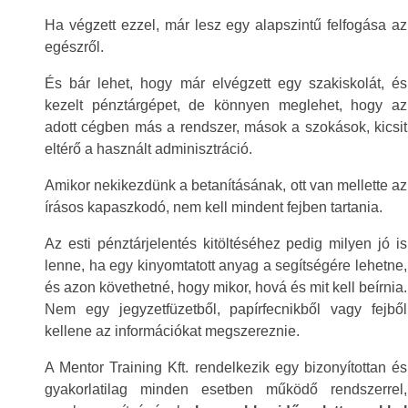
Ha végzett ezzel, már lesz egy alapszintű felfogása az
egészről.
És bár lehet, hogy már elvégzett egy szakiskolát, és
kezelt pénztárgépet, de könnyen meglehet, hogy az
adott cégben más a rendszer, mások a szokások, kicsit
eltérő a használt adminisztráció.
Amikor nekikezdünk a betanításának, ott van mellette az
írásos kapaszkodó, nem kell mindent fejben tartania.
Az esti pénztárjelentés kitöltéséhez pedig milyen jó is
lenne, ha egy kinyomtatott anyag a segítségére lehetne,
és azon követhetné, hogy mikor, hová és mit kell beírnia.
Nem egy jegyzetfüzetből, papírfecnikből vagy fejből
kellene az információkat megszereznie.
A Mentor Training Kft. rendelkezik egy bizonyítottan és
gyakorlatilag minden esetben működő rendszerrel,