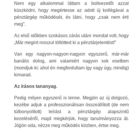
Nem egy alkalommal láttam a boltvezetőt azzal
küszködni, hogy megértesse az adott új kollégával a
pénztárgép működését, és látni, hogy „csak nem érti
meg”.
Az első időkben szokásos zárás utáni mondat volt, hogy
„Már megint rosszul töltötted ki a pénztárjelentést!”
Van egy nagyon-nagyon-nagyon egyszerű, már-már
banális dolog, ami valamiért nagyon sok esetben
(mondjuk ki: ahol én megfordultam így vagy úgy, mindig)
kimarad.
Az írásos tananyag.
Pedig milyen egyszerű is lenne. Megjön az új dolgozó,
kezébe adjuk a professzionálisan összeállított (de nem
túlbonyolított) leírást a pénztárgép alapszintű
kezeléséről, majd megkérjük, hogy tanulmányozza át.
Jöjjön oda, nézze meg működés közben, értse meg.