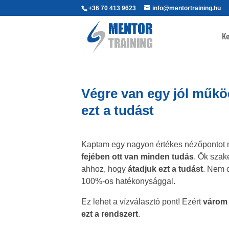
+36 70 413 9623
info@mentortraining.hu
Ke
Végre van egy jól műkö
ezt a tudást
Kaptam egy nagyon értékes nézőpontot ma
fejében ott van minden tudás
. Ők szak
ahhoz, hogy
átadjuk ezt a tudást
. Nem 
100%-os hatékonysággal.
Ez lehet a vízválasztó pont! Ezért
várom 
ezt a rendszert
.