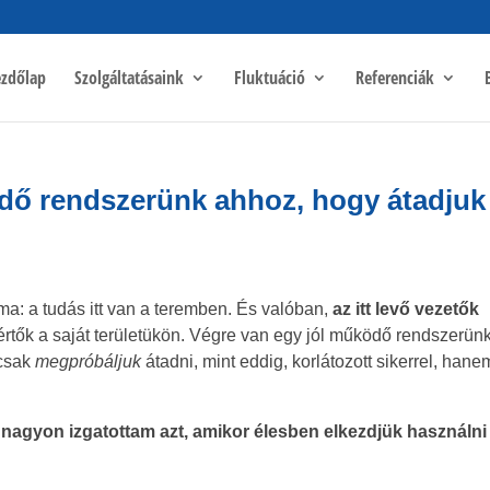
zdőlap
Szolgáltatásaink
Fluktuáció
Referenciák
dő rendszerünk ahhoz, hogy átadjuk
: a tudás itt van a teremben. És valóban,
az itt levő vezetők
értők a saját területükön. Végre van egy jól működő rendszerün
csak
megpróbáljuk
átadni, mint eddig, korlátozott sikerrel, hane
nagyon izgatottam azt, amikor élesben elkezdjük használni