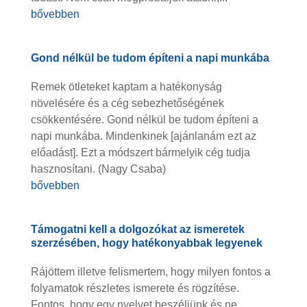
bővebben
Gond nélkül be tudom építeni a napi munkába
Remek ötleteket kaptam a hatékonyság
növelésére és a cég sebezhetőségének
csökkentésére. Gond nélkül be tudom építeni a
napi munkába. Mindenkinek [ajánlanám ezt az
előadást]. Ezt a módszert bármelyik cég tudja
hasznosítani. (Nagy Csaba)
bővebben
Támogatni kell a dolgozókat az ismeretek
szerzésében, hogy hatékonyabbak legyenek
Rájöttem illetve felismertem, hogy milyen fontos a
folyamatok részletes ismerete és rögzítése.
Fontos, hogy egy nyelvet beszéljünk és ne