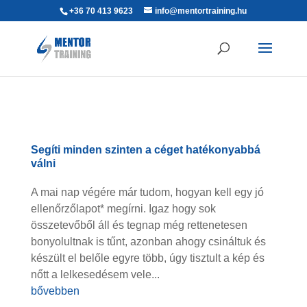
+36 70 413 9623
info@mentortraining.hu
Segíti minden szinten a céget hatékonyabbá
válni
A mai nap végére már tudom, hogyan kell egy jó
ellenőrzőlapot* megírni. Igaz hogy sok
összetevőből áll és tegnap még rettenetesen
bonyolultnak is tűnt, azonban ahogy csináltuk és
készült el belőle egyre több, úgy tisztult a kép és
nőtt a lelkesedésem vele...
bővebben