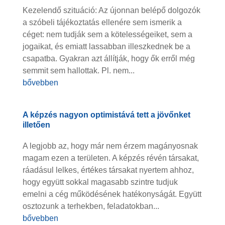
Kezelendő szituáció: Az újonnan belépő dolgozók
a szóbeli tájékoztatás ellenére sem ismerik a
céget: nem tudják sem a kötelességeiket, sem a
jogaikat, és emiatt lassabban illeszkednek be a
csapatba. Gyakran azt állítják, hogy ők erről még
semmit sem hallottak. Pl. nem...
bővebben
A képzés nagyon optimistává tett a jövőnket
illetően
A legjobb az, hogy már nem érzem magányosnak
magam ezen a területen. A képzés révén társakat,
ráadásul lelkes, értékes társakat nyertem ahhoz,
hogy együtt sokkal magasabb szintre tudjuk
emelni a cég működésének hatékonyságát. Együtt
osztozunk a terhekben, feladatokban...
bővebben