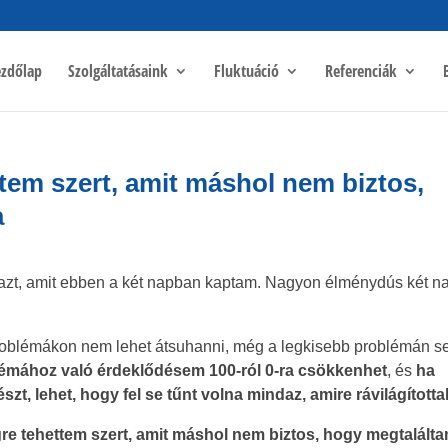
zdőlap
Szolgáltatásaink
Fluktuáció
Referenciák
tem szert, amit máshol nem biztos,
a
azt, amit ebben a két napban kaptam. Nagyon élménydús két n
oblémákon nem lehet átsuhanni, még a legkisebb problémán se
témához való érdeklődésem 100-ról 0-ra csökkenhet
, és
ha
t, lehet, hogy fel se tűnt volna mindaz, amire rávilágította
re tehettem szert, amit máshol nem biztos, hogy megtalált