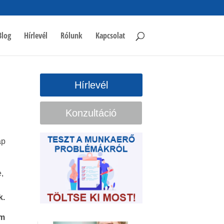
Blog
Hírlevél
Rólunk
Kapcsolat
Hírlevél
Konzultáció
ap
,
k.
am