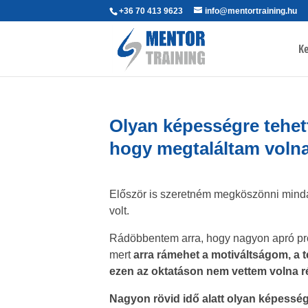
+36 70 413 9623
info@mentortraining.hu
Ke
Olyan képességre tehet
hogy megtaláltam voln
Először is szeretném megköszönni mind
volt.
Rádöbbentem arra, hogy nagyon apró pr
mert
arra rámehet a motiváltságom, a 
ezen az oktatáson nem vettem volna rész
Nagyon rövid idő alatt olyan képesség