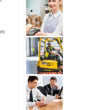
e.
it)