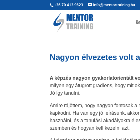
+36 70 413 9623
info@mentortraining.hu
Ke
Nagyon élvezetes volt a t
A képzés nagyon gyakorlatorientált vo
milyen egy átugrott gradiens, hogy mit ok
Jó így tanulni.
Amire rájöttem, hogy nagyon fontosak a 
kapkodni. Ha van egy jó leírásunk, akko
használni, és a tanulási akadályokra éle
szemben és hogyan kell kezelni azt.