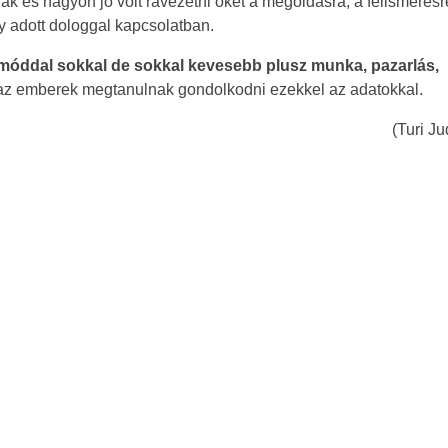
k és nagyon jó volt rávezetni őket a megoldásra, a felismerésr
gy adott dologgal kapcsolatban.
tmóddal sokkal de sokkal kevesebb plusz munka, pazarlás,
 az emberek megtanulnak gondolkodni ezekkel az adatokkal.
(Turi Jud