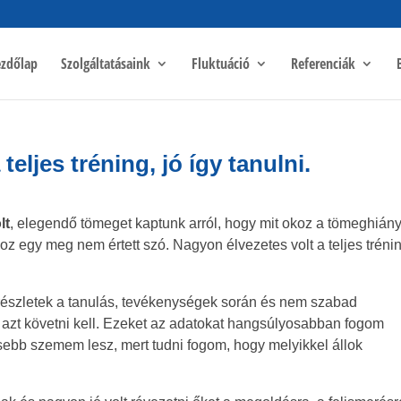
zdőlap
Szolgáltatásaink
Fluktuáció
Referenciák
eljes tréning, jó így tanulni.
lt
, elegendő tömeget kaptunk arról, hogy mit okoz a tömeghiány
oz egy meg nem értett szó. Nagyon élvezetes volt a teljes trénin
részletek a tanulás, tevékenységek során és nem szabad
r azt követni kell. Ezeket az adatokat hangsúlyosabban fogom
sebb szemem lesz, mert tudni fogom, hogy melyikkel állok