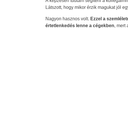
A képzésen tudtam segíteni a kollégáimna
Látszott, hogy mikor érzik magukat jól e
Nagyon hasznos volt.
Ezzel a szemléle
értetlenkedés lenne a cégekben
, mert