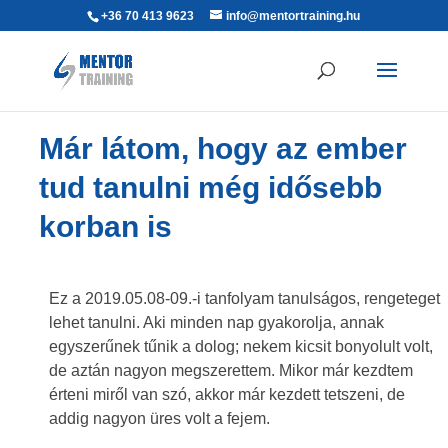
+36 70 413 9623
info@mentortraining.hu
Már látom, hogy az ember
tud tanulni még idősebb
korban is
Ez a 2019.05.08-09.-i tanfolyam tanulságos, rengeteget
lehet tanulni. Aki minden nap gyakorolja, annak
egyszerűnek tűnik a dolog; nekem kicsit bonyolult volt,
de aztán nagyon megszerettem. Mikor már kezdtem
érteni miről van szó, akkor már kezdett tetszeni, de
addig nagyon üres volt a fejem.