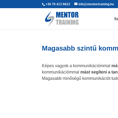
+36 70 413 9623
info@mentortraining.hu
Ke
Magasabb szintű komm
Képes vagyok a kommunikációmmal
más
kommunikációmmal
mást segíteni a ta
Magasabb minőségű kommunikációt tudok