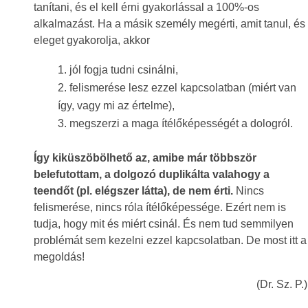
tanítani, és el kell érni gyakorlással a 100%-os
alkalmazást. Ha a másik személy megérti, amit tanul, és
eleget gyakorolja, akkor
jól fogja tudni csinálni,
felismerése lesz ezzel kapcsolatban (miért van
így, vagy mi az értelme),
megszerzi a maga ítélőképességét a dologról.
Így kiküszöbölhető az, amibe már többször
belefutottam, a dolgozó duplikálta valahogy a
teendőt (pl. elégszer látta), de nem érti.
Nincs
felismerése, nincs róla ítélőképessége. Ezért nem is
tudja, hogy mit és miért csinál. És nem tud semmilyen
problémát sem kezelni ezzel kapcsolatban. De most itt a
megoldás!
(Dr. Sz. P.)