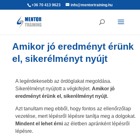
+36 70 413 9623
info@mentortraining.hu
Amikor jó eredményt érünk
el, sikerélményt nyújt
A legérdekesebb az ördöglakat megoldása.
Sikerélményt nyújtott a végkifejlet.
Amikor jó
eredményt érünk el, sikerélményt nyújt.
Azt tanultam meg ebből, hogy fontos az ellenőrzőlap
vezetése, mert lépésről lépésre tanítja meg a dolgokat.
Mindent el lehet érni
az életben apránként lépésről
lépésre.