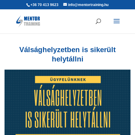
+36 70 413 9623
info@mentortraining.hu
Válsághelyzetben is sikerült
helytállni