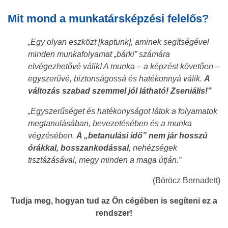
Mit mond a munkatársképzési felelős?
„Egy olyan eszközt [kaptunk], aminek segítségével
minden munkafolyamat „bárki” számára
elvégezhetővé válik! A munka – a képzést követően –
egyszerűvé, biztonságossá és hatékonnyá válik.
A
változás szabad szemmel jól látható! Zseniális!”
„Egyszerűséget és hatékonyságot látok a folyamatok
megtanulásában, bevezetésében és a munka
végzésében.
A „betanulási idő” nem jár hosszú
órákkal, bosszankodással
, nehézségek
tisztázásával, megy minden a maga útján.”
(Böröcz Bernadett)
Tudja meg, hogyan tud az Ön cégében is segíteni ez a
rendszer!