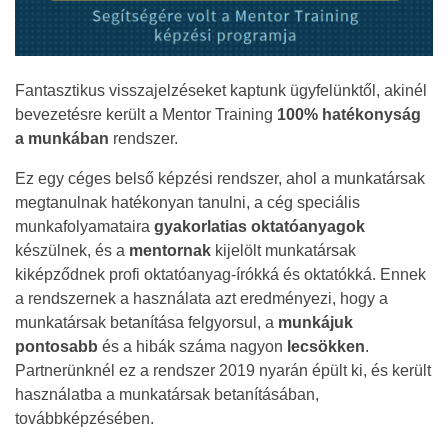
Fantasztikus visszajelzéseket kaptunk ügyfelünktől, akinél
bevezetésre került a Mentor Training
100% hatékonyság
a munkában
rendszer.
Ez egy céges belső képzési rendszer, ahol a munkatársak
megtanulnak hatékonyan tanulni, a cég speciális
munkafolyamataira
gyakorlatias
oktatóanyagok
készülnek, és a
mentornak
kijelölt munkatársak
kiképződnek profi oktatóanyag-írókká és oktatókká. Ennek
a rendszernek a használata azt eredményezi, hogy a
munkatársak betanítása felgyorsul, a
munkájuk
pontosabb
és a hibák száma nagyon
lecsökken
.
Partnerünknél ez a rendszer 2019 nyarán épült ki, és került
használatba a munkatársak betanításában,
továbbképzésében.