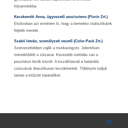
folyamotokba.
Kecskeméti Anna, ügyvezető asszisztens (Florin Zrt.)
Elsősorban azt emelném ki, hogy a termelési statisztikáink
feljebb mentek.
Szabó István, személyzeti vezető (Color-Pack Zrt.)
Szervezettebben zajlik a munkavégzés. Jelentősen
mérséklődött a zűrzavar. Kevesebb súrlódás van a
posztokon lévők között. A kiszállításnál a határidős
csúszások drasztikusan lecsökkentek. Többnyire tudjuk
tartani a kitűzött határidőket.