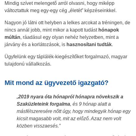
Mindig szívet melengető arról olvasni, hogy miképp
változtattuk meg egy-egy cég „életét” képzéseinkkel.
Nagyon jó látni ott helyben a lelkes arcokat a tréningen, de
nincs annál jobb, mint mikor a kapott tudást
hónapok
múltán
, ráadásul egy olyan nehéz helyzetben, mint a
járvány és a korlátozások, is
hasznosítani tudták
.
Ügyfelünk egy táplálék-kiegészítőket forgalmazó, magyar
tulajdonú vállalkozás.
Mit mond az ügyvezető igazgató?
„
2019 nyara óta hónapról hónapra növekszik a
Szaküzleteink forgalma
, és 9 hónap alatt a
másfélszeresére nőtt úgy, hogy mindegyik hónap egy
kicsit magasabb volt, mit az előző. Azaz nem volt
közben visszaesés.”