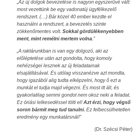
„Az új dolgok bevezetése is nagyon egyszerűvé vált:
most vezettünk be egy vadonatúj ügyfélkezelő
rendszert. (…) Bár közel 40 ember kezdte el
használni a rendszert, a bevezetés szinte
zökkenőmentes volt.
Sokkal gördülékenyebben
ment, mint remélni mertem volna
.”
„A raktárunkban is van egy dolgozó, aki az
előléptetése után azt gondolta, hogy komoly
nehézségei lesznek az új feladatainak
elsajátításával. És utólag visszanézve azt mondta,
hogy igazából alig tudta elképzelni, hogy ő ezt a
munkát el tudja majd végezni. És most itt áll, és
gyakorlatilag semmi gondot nem okoz neki a feladat.
Ez óriási lelkesedéssel tölti el!
Azt érzi, hogy végső
soron bármit meg tud tanulni.
Ez felbecsülhetetlen
eredmény egy munkatársnál!”
(Dr. Szécsi Péter)