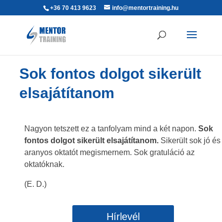
+36 70 413 9623
info@mentortraining.hu
Sok fontos dolgot sikerült
elsajátítanom
Nagyon tetszett ez a tanfolyam mind a két napon.
Sok
fontos dolgot sikerült elsajátítanom.
Sikerült sok jó és
aranyos oktatót megismernem. Sok gratuláció az
oktatóknak.
(E. D.)
Hírlevél