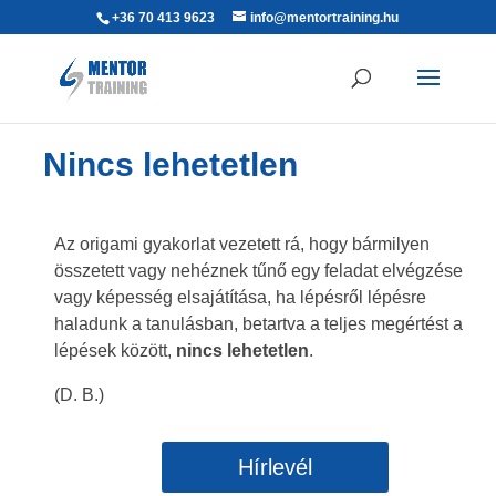
+36 70 413 9623
info@mentortraining.hu
Nincs lehetetlen
Az origami gyakorlat vezetett rá, hogy bármilyen
összetett vagy nehéznek tűnő egy feladat elvégzése
vagy képesség elsajátítása, ha lépésről lépésre
haladunk a tanulásban, betartva a teljes megértést a
lépések között,
nincs lehetetlen
.
(D. B.)
Hírlevél