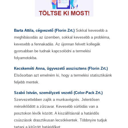
Barta Attila, cégvezető (Florin Zrt.)
Sokkal kevesebb a
meghibásodás az üzemben, sokkal kevesebb a probléma,
kevesebb a fennakadás. Az újonnan felvett kollegák
gyorsabban be tudnak kapcsolódni a termelési
folyamotokba.
Kecskeméti Anna, ügyvezető asszisztens (Florin Zrt.)
Elsősorban azt emelném ki, hogy a termelési statisztikáink
feljebb mentek.
Szabó István, személyzeti vezető (Color-Pack Zrt.)
Szervezettebben zajlik a munkavégzés. Jelentősen
mérséklődött a zűrzavar. Kevesebb súrlódás van a
posztokon lévők között. A kiszállításnál a határidős
csúszások drasztikusan lecsökkentek. Többnyire tudjuk
tartani a kitűzött határidőket.