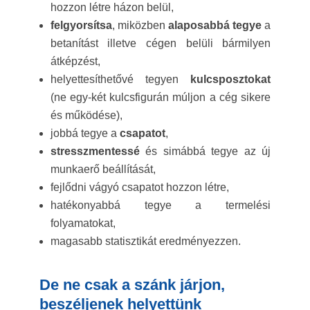
hozzon létre házon belül,
felgyorsítsa
, miközben
alaposabbá
tegye
a
betanítást illetve cégen belüli bármilyen
átképzést,
helyettesíthetővé tegyen
kulcsposztokat
(ne egy-két kulcsfigurán múljon a cég sikere
és működése),
jobbá tegye a
csapatot
,
stresszmentessé
és simábbá tegye az új
munkaerő beállítását,
fejlődni vágyó csapatot hozzon létre,
hatékonyabbá tegye a termelési
folyamatokat,
magasabb statisztikát eredményezzen.
De ne csak a szánk járjon,
beszéljenek helyettünk