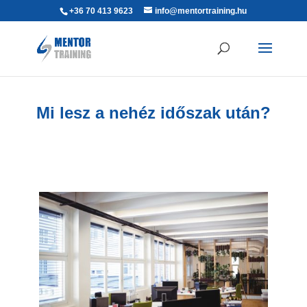
+36 70 413 9623
info@mentortraining.hu
Mi lesz a nehéz időszak után?