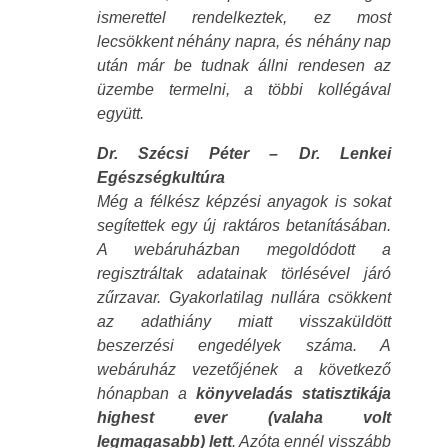
ismerettel rendelkeztek, ez most
lecsökkent néhány napra, és néhány nap
után már be tudnak állni rendesen az
üzembe termelni, a többi kollégával
együtt.
Dr. Szécsi Péter – Dr. Lenkei
Egészségkultúra
Még a félkész képzési anyagok is sokat
segítettek egy új raktáros betanításában.
A webáruházban megoldódott a
regisztráltak adatainak törlésével járó
zűrzavar. Gyakorlatilag nullára csökkent
az adathiány miatt visszaküldött
beszerzési engedélyek száma. A
webáruház vezetőjének a következő
hónapban a
könyveladás
statisztikája
highest ever (valaha volt
legmagasabb) lett
. Azóta ennél visszább