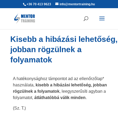
+36 70 413 9623
info@mentortraining.hu
Kisebb a hibázási lehetőség,
jobban rögzülnek a
folyamatok
A hatékonysághoz támpontot ad az ellenőrzőlap*
használata,
kisebb a hibázási lehetőség, jobban
rögzülnek a folyamatok
, leegyszerűsíti agyban a
folyamatot,
átláthatóbbá válik minden
.
(Sz. T.)