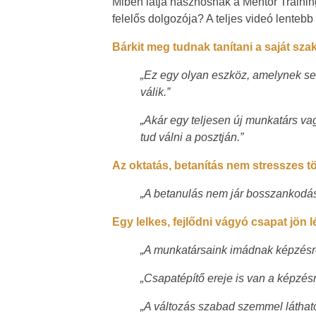
Miben látja hasznosnak a Mentor Training
felelős dolgozója? A teljes videó lentebb 
Bárkit meg tudnak tanítani a saját sz
„Ez egy olyan eszköz, amelynek s
válik.”
„Akár egy teljesen új munkatárs vag
tud válni a posztján.”
Az oktatás, betanítás nem stresszes t
„A betanulás nem jár bosszankodás
Egy lelkes, fejlődni vágyó csapat jön l
„A munkatársaink imádnak képzésre
„Csapatépítő ereje is van a képzés
„A változás szabad szemmel látható