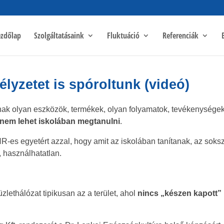
zdőlap
Szolgáltatásaink
Fluktuáció
Referenciák
élyzetet is spóroltunk (videó)
k olyan eszközök, termékek, olyan folyamatok, tevékenységek
nem lehet iskolában megtanulni
.
HR-es egyetért azzal, hogy amit az iskolában tanítanak, az soks
, használhatatlan.
zlethálózat tipikusan az a terület, ahol
nincs „készen kapott”