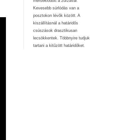
mérséklődött a zűrzavar.
Kevesebb súrlódás van a
posztokon lévők között. A
kiszállításnál a határidős
csúszások drasztikusan
lecsökkentek. Többnyire tudjuk
tartani a kitűzött határidőket.