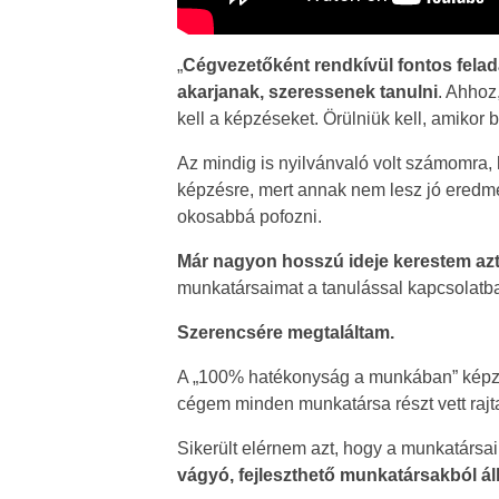
„
Cégvezetőként rendkívül fontos fela
akarjanak, szeressenek tanulni
. Ahhoz
kell a képzéseket. Örülniük kell, amikor 
Az mindig is nyilvánvaló volt számomra,
képzésre, mert annak nem lesz jó eredm
okosabbá pofozni.
Már nagyon hosszú ideje kerestem azt 
munkatársaimat a tanulással kapcsolatb
Szerencsére megtaláltam.
A „100% hatékonyság a munkában” képzés
cégem minden munkatársa részt vett rajta
Sikerült elérnem azt, hogy a munkatársa
vágyó, fejleszthető munkatársakból ál