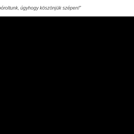
spóroltunk, úgyhogy köszönjük szépen!”