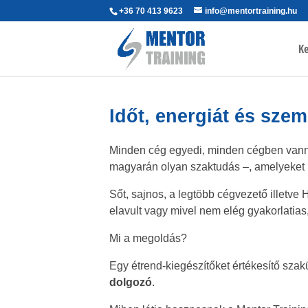
+36 70 413 9623
info@mentortraining.hu
Ke
Időt, energiát és szem
Minden cég egyedi, minden cégben vanna
magyarán olyan szaktudás –, amelyeket
Sőt, sajnos, a legtöbb cégvezető illetve 
elavult vagy mivel nem elég gyakorlatias
Mi a megoldás?
Egy étrend-kiegészítőket értékesítő szakü
dolgozó
.