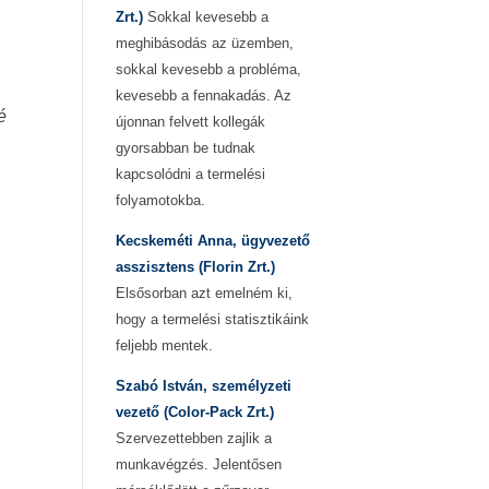
Zrt.)
Sokkal kevesebb a
meghibásodás az üzemben,
sokkal kevesebb a probléma,
kevesebb a fennakadás. Az
é
újonnan felvett kollegák
gyorsabban be tudnak
kapcsolódni a termelési
folyamotokba.
Kecskeméti Anna, ügyvezető
asszisztens (Florin Zrt.)
Elsősorban azt emelném ki,
hogy a termelési statisztikáink
feljebb mentek.
Szabó István, személyzeti
vezető (Color-Pack Zrt.)
Szervezettebben zajlik a
munkavégzés. Jelentősen