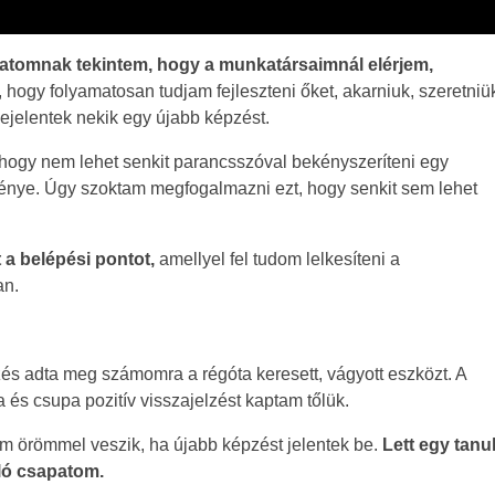
datomnak tekintem,
hogy a munkatársaimnál elérjem,
, hogy folyamatosan tudjam fejleszteni őket, akarniuk, szeretniü
bejelentek nekik egy újabb képzést.
 hogy nem lehet senkit parancsszóval bekényszeríteni egy
énye. Úgy szoktam megfogalmazni ezt, hogy senkit sem lehet
a belépési pontot,
amellyel fel tudom lelkesíteni a
an.
 adta meg számomra a régóta keresett, vágyott eszközt. A
 és csupa pozitív visszajelzést kaptam tőlük.
im örömmel veszik, ha újabb képzést jelentek be.
Lett egy tanul
ló csapatom.