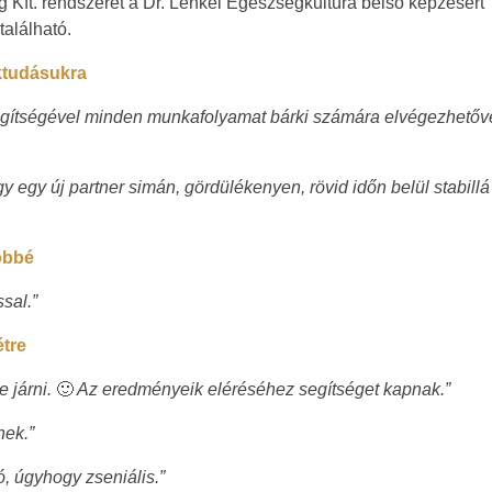
 Kft. rendszerét a Dr. Lenkei Egészségkultúra belső képzésért
található.
aktudásukra
egítségével minden munkafolyamat bárki számára elvégezhetőv
y egy új partner simán, gördülékenyen, rövid időn belül stabillá
öbbé
sal.”
étre
 járni.
🙂
Az eredményeik eléréséhez segítséget kapnak.”
nek.”
, úgyhogy zseniális.”