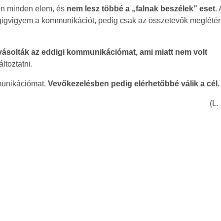
en minden elem, és
nem lesz többé a „falnak beszélek” eset
. 
gigvigyem a kommunikációt, pedig csak az összetevők meglétér
yásolták az eddigi kommunikációmat, ami miatt nem volt
ltoztatni.
munikációmat.
Vevőkezelésben pedig elérhetőbbé válik a cél.
(L.