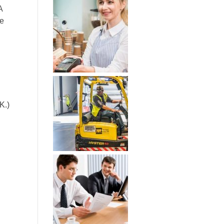
A
e
 K.)