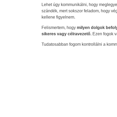
Lehet úgy kommunikálni, hogy meglegy
szándék, mert sokszor feladom, hogy vé
kellene figyelnem.
Felismertem, hogy
milyen dolgok befol
sikeres vagy célravezető.
Ezen fogok vá
Tudatosabban fogom kontrollálni a kom