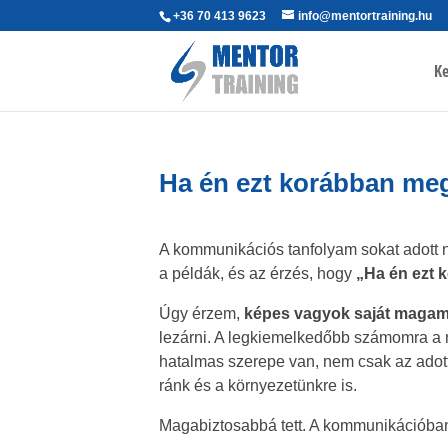
+36 70 413 9623
info@mentortraining.hu
Ke
Ha én ezt korábban m
A kommunikációs tanfolyam sokat adott 
a példák, és az érzés, hogy
„Ha én ezt 
Úgy érzem,
képes vagyok saját magam 
lezárni. A legkiemelkedőbb számomra a n
hatalmas szerepe van, nem csak az adot
ránk és a környezetünkre is.
Magabiztosabbá tett. A kommunikációban 