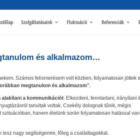
zdőlap
Szolgáltatásaink
Fluktuáció
Referenciák
egtanulom és alkalmazom…
nekem. Számos felismerésem volt közben, folyamatosan jöttek e
korábban megtanulom és alkalmazom”
.
alakítani a kommunikációt
. Elkezdeni, fenntartani, irányítani 
yugtázásról tanultak voltak. Csekély dolognak tűnik, mégis
t szituációban, hanem életünk során folyamatosan hatással van
lesz nagy segítségemre, főleg a családtagokkal.