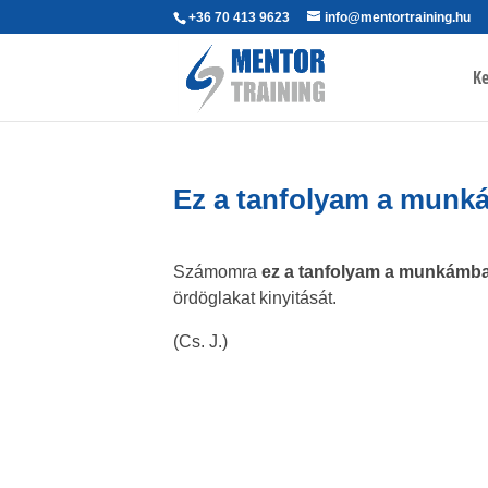
+36 70 413 9623
info@mentortraining.hu
Ke
Ez a tanfolyam a munk
Számomra
ez a tanfolyam a munkámba
ördöglakat kinyitását.
(Cs. J.)