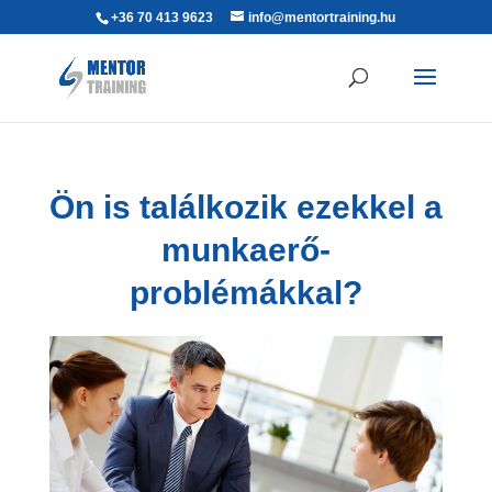
+36 70 413 9623
info@mentortraining.hu
Ön is találkozik ezekkel a
munkaerő-
problémákkal?