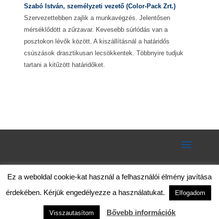
Szabó István, személyzeti vezető (Color-Pack Zrt.)
Szervezettebben zajlik a munkavégzés. Jelentősen
mérséklődött a zűrzavar. Kevesebb súrlódás van a
posztokon lévők között. A kiszállításnál a határidős
csúszások drasztikusan lecsökkentek. Többnyire tudjuk
tartani a kitűzött határidőket.
Ez a weboldal cookie-kat használ a felhasználói élmény javítása
érdekében. Kérjük engedélyezze a használatukat.
Elfogadom
Bővebb információk
Visszautasítom
© 2020 – Mentor Training Kft. – Minden jog fenntartva!