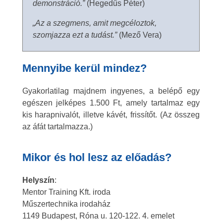
demonstráció.”
(Hegedűs Péter)
„Az a szegmens, amit megcéloztok,
szomjazza ezt a tudást.”
(Mező Vera)
Mennyibe kerül mindez?
Gyakorlatilag majdnem ingyenes, a belépő egy
egészen jelképes 1.500 Ft, amely tartalmaz egy
kis harapnivalót, illetve kávét, frissítőt. (Az összeg
az áfát tartalmazza.)
Mikor és hol lesz az előadás?
Helyszín
:
Mentor Training Kft. iroda
Műszertechnika irodaház
1149 Budapest, Róna u. 120-122. 4. emelet